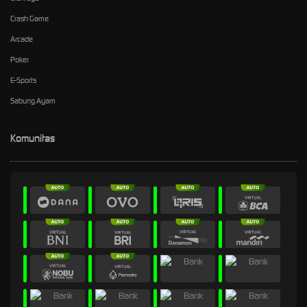
Crash Game
Arcade
Poker
E-Sports
Sabung Ayam
Komunitas