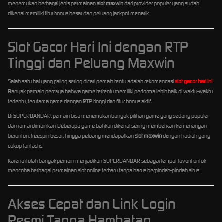
menemukan berbagai jenis permainan
slot maxwin
dari provider populer yang sudah
dikenal memiliki fitur bonus besar dan peluang jackpot menarik.
Slot Gacor Hari Ini dengan RTP
Tinggi dan Peluang Maxwin
Salah satu hal yang paling sering dicari pemain tentu adalah rekomendasi
slot gacor hari ini
.
Banyak pemain percaya bahwa game tertentu memiliki performa lebih baik di waktu-waktu
tertentu, terutama game dengan RTP tinggi dan fitur bonus aktif.
Di SUPERBANDAR, pemain bisa menemukan banyak pilihan game yang sedang populer
dan ramai dimainkan. Beberapa game bahkan dikenal sering memberikan kemenangan
beruntun, freespin besar, hingga peluang mendapatkan
slot maxwin
dengan hadiah yang
cukup fantastis.
Karena itulah banyak pemain menjadikan SUPERBANDAR sebagai tempat favorit untuk
mencoba berbagai permainan slot online terbaru tanpa harus berpindah-pindah situs.
Akses Cepat dan Link Login
Resmi Tanpa Hambatan