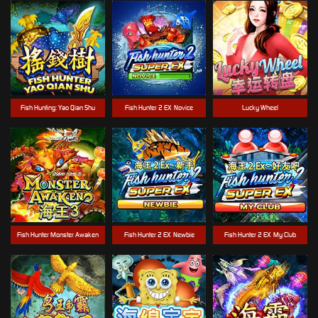
Fish Hunting: Yao Qian Shu
Fish Hunter 2 EX-Novice
Lucky Wheel
Fish Hunter Monster Awaken
Fish Hunter 2 EX-Newbie
Fish Hunter 2 EX-My Club