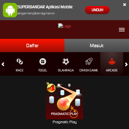
×
SUPERBANDAR Aplikasi Mobile
UNDUH
Jangan tampilkan lagi hari ini
Daftar
Masuk
SINO
RACE
TOGEL
OLAHRAGA
CRASH GAME
ARCADE
Pragmatic Play