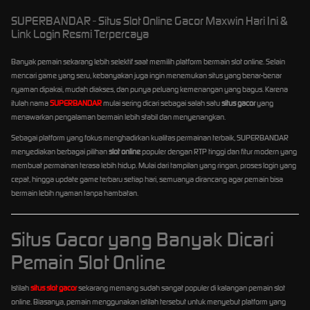
SUPERBANDAR - Situs Slot Online Gacor Maxwin Hari Ini &
Link Login Resmi Terpercaya
Banyak pemain sekarang lebih selektif saat memilih platform bermain slot online. Selain
mencari game yang seru, kebanyakan juga ingin menemukan situs yang benar-benar
nyaman dipakai, mudah diakses, dan punya peluang kemenangan yang bagus. Karena
itulah nama
SUPERBANDAR
mulai sering dicari sebagai salah satu
situs gacor
yang
menawarkan pengalaman bermain lebih stabil dan menyenangkan.
Sebagai platform yang fokus menghadirkan kualitas permainan terbaik, SUPERBANDAR
menyediakan berbagai pilihan
slot online
populer dengan RTP tinggi dan fitur modern yang
membuat permainan terasa lebih hidup. Mulai dari tampilan yang ringan, proses login yang
cepat, hingga update game terbaru setiap hari, semuanya dirancang agar pemain bisa
bermain lebih nyaman tanpa hambatan.
Situs Gacor yang Banyak Dicari
Pemain Slot Online
Istilah
situs slot gacor
sekarang memang sudah sangat populer di kalangan pemain slot
online. Biasanya, pemain menggunakan istilah tersebut untuk menyebut platform yang