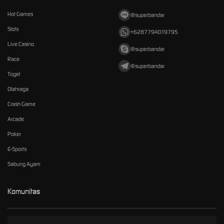
Hot Games
@superbandar
Slots
+6287794019795
Live Casino
@superbandar
Race
@superbandar
Togel
Olahraga
Crash Game
Arcade
Poker
E-Sports
Sabung Ayam
Komunitas