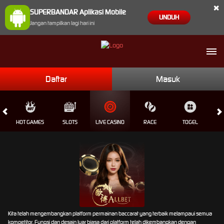
×
SUPERBANDAR Aplikasi Mobile
UNDUH
Jangan tampilkan lagi hari ini
Daftar
Masuk
HOT GAMES
SLOTS
LIVE CASINO
RACE
TOGEL
OL
Kita telah mengembangkan platform permainan baccarat yang terbaik melampaui semua
kompetitor. Fungsi dan desain luar biasa dari platform telah dikembangkan dengan