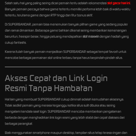
Salah satu hal yang paling sering dicari pemain tentu adalah rekomendasi
slot gacor hari ini
.
Banyak pemain percaya bahwa game tertentu memiliki performa lebih baik di waktu-waktu
tertentu, terutama game dengan RTP tinggi dan fitur bonus aktif.
Di SUPERBANDAR, pemain bisa menemukan banyak pilihan game yang sedang populer
dan ramai dimainkan. Beberapa game bahkan dikenal sering memberikan kemenangan
beruntun, freespin besar, hingga peluang mendapatkan
slot maxwin
dengan hadiah yang
cukup fantastis.
Karena itulah banyak pemain menjadikan SUPERBANDAR sebagai tempat favorit untuk
mencoba berbagai permainan slot online terbaru tanpa harus berpindah-pindah situs.
Akses Cepat dan Link Login
Resmi Tanpa Hambatan
Hal lain yang membuat SUPERBANDAR cukup diminati adalah kemudahan aksesnya.
Tidak sedikit pemain yang merasa terganggu ketika situs sulit dibuka atau sering
mengalami kendala saat login. SUPERBANDAR mencoba memberikan pengalaman
berbeda dengan menghadirkan link login resmi yang lebih stabil dan cepat diakses dari
berbagai perangkat.
Baik menggunakan smartphone maupun desktop, tampilan situs tetap terasa ringan dan