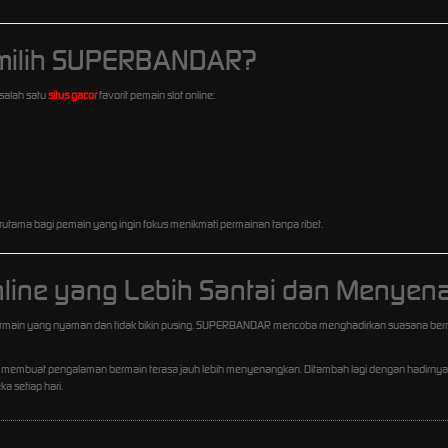
milih SUPERBANDAR?
salah satu
situs gacor
favorit pemain slot online:
utama bagi pemain yang ingin fokus menikmati permainan tanpa ribet.
nline yang Lebih Santai dan Menye
rmain yang nyaman dan tidak bikin pusing. SUPERBANDAR mencoba menghadirkan suasana bermain
 membuat pengalaman bermain terasa jauh lebih menyenangkan. Ditambah lagi dengan hadirny
a setiap hari.