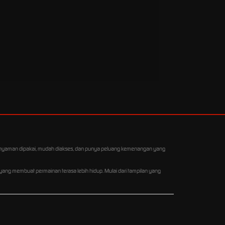
nar nyaman dipakai, mudah diakses, dan punya peluang kemenangan yang
 yang membuat permainan terasa lebih hidup. Mulai dari tampilan yang