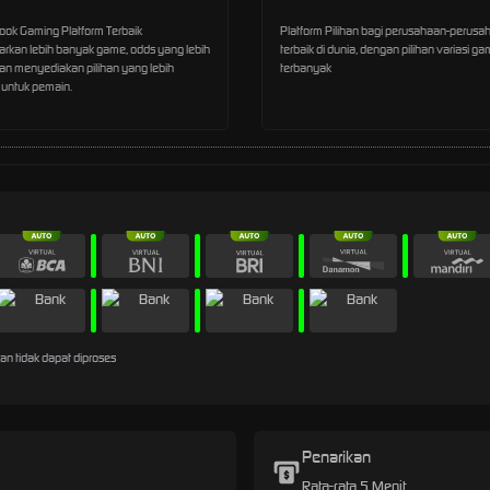
ook Gaming Platform Terbaik
Platform Pilihan bagi perusahaan-perusa
kan lebih banyak game, odds yang lebih
terbaik di dunia, dengan pilihan variasi g
 dan menyediakan pilihan yang lebih
terbanyak
untuk pemain.
an tidak dapat diproses
Penarikan
Rata-rata 5 Menit