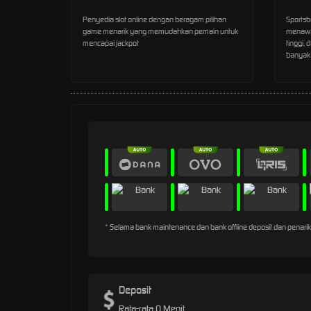
Penyedia slot online dengan beragam pilihan
Sportsb
game menarik yang memudahkan pemain untuk
menawar
mencapai jackpot
tinggi,
banyak 
* Selama bank maintenance dan bank offline deposit dan penarik
Deposit
Rata-rata 0 Menit