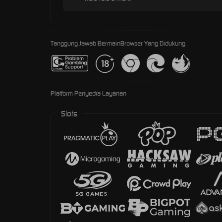
Tanggung Jawab Bermain
Browser Yang Didukung
Platform Penyedia Layanan
Slots