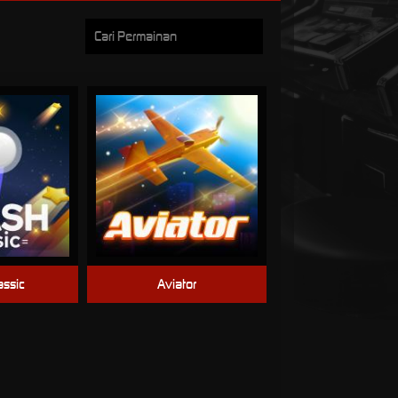
assic
Aviator