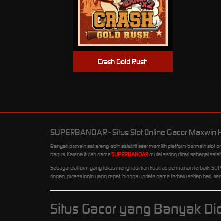
Crash Gold Rush
SUPERBANDAR - Situs Slot Online Gacor Maxwin Ha
Banyak pemain sekarang lebih selektif saat memilih platform bermain slo
bagus. Karena itulah nama
SUPERBANDAR
mulai sering dicari sebagai sala
Sebagai platform yang fokus menghadirkan kualitas permainan terbaik, 
ringan, proses login yang cepat, hingga update game terbaru setiap hari,
Situs Gacor yang Banyak Dic