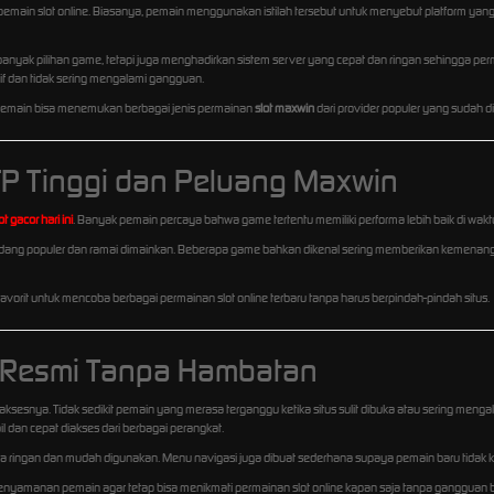
main slot online. Biasanya, pemain menggunakan istilah tersebut untuk menyebut platform yang
k pilihan game, tetapi juga menghadirkan sistem server yang cepat dan ringan sehingga permain
f dan tidak sering mengalami gangguan.
i. Pemain bisa menemukan berbagai jenis permainan
slot maxwin
dari provider populer yang sudah di
RTP Tinggi dan Peluang Maxwin
ot gacor hari ini
. Banyak pemain percaya bahwa game tertentu memiliki performa lebih baik di waktu
ng populer dan ramai dimainkan. Beberapa game bahkan dikenal sering memberikan kemenanga
rit untuk mencoba berbagai permainan slot online terbaru tanpa harus berpindah-pindah situs.
n Resmi Tanpa Hambatan
esnya. Tidak sedikit pemain yang merasa terganggu ketika situs sulit dibuka atau sering me
 dan cepat diakses dari berbagai perangkat.
a ringan dan mudah digunakan. Menu navigasi juga dibuat sederhana supaya pemain baru tidak 
yamanan pemain agar tetap bisa menikmati permainan slot online kapan saja tanpa gangguan be