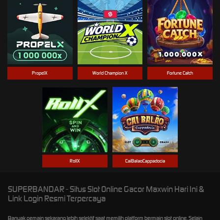
PropelX
World Champion X
Fortune Catch
RollX
CaiBalaoCappadocia
SUPERBANDAR - Situs Slot Online Gacor Maxwin Hari Ini &
Link Login Resmi Terpercaya
Banyak pemain sekarang lebih selektif saat memilih platform bermain slot online. Selain