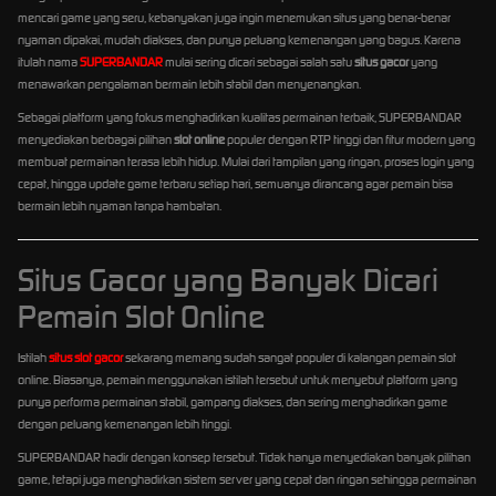
mencari game yang seru, kebanyakan juga ingin menemukan situs yang benar-benar
nyaman dipakai, mudah diakses, dan punya peluang kemenangan yang bagus. Karena
itulah nama
SUPERBANDAR
mulai sering dicari sebagai salah satu
situs gacor
yang
menawarkan pengalaman bermain lebih stabil dan menyenangkan.
Sebagai platform yang fokus menghadirkan kualitas permainan terbaik, SUPERBANDAR
menyediakan berbagai pilihan
slot online
populer dengan RTP tinggi dan fitur modern yang
membuat permainan terasa lebih hidup. Mulai dari tampilan yang ringan, proses login yang
cepat, hingga update game terbaru setiap hari, semuanya dirancang agar pemain bisa
bermain lebih nyaman tanpa hambatan.
Situs Gacor yang Banyak Dicari
Pemain Slot Online
Istilah
situs slot gacor
sekarang memang sudah sangat populer di kalangan pemain slot
online. Biasanya, pemain menggunakan istilah tersebut untuk menyebut platform yang
punya performa permainan stabil, gampang diakses, dan sering menghadirkan game
dengan peluang kemenangan lebih tinggi.
SUPERBANDAR hadir dengan konsep tersebut. Tidak hanya menyediakan banyak pilihan
game, tetapi juga menghadirkan sistem server yang cepat dan ringan sehingga permainan