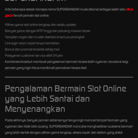
Ada beberapa alasan kenapa nama SUPERBANDAR mulai dikenal sebagai salah satu
situs
gacor
favorit pemain slot online:
Pilihan game slot online lengkap dan selalu update
Banyak game dengan RTP tinggi dan peluang maxwin besar
Tampilan ringan dan mudah diakses di semua perangkat
Link login resmi cepat tanpa hambatan
Bonus dan promosi tersedia setiap hari
Pelayanan customer service aktif 24 jam
Kombinasi tersebut membuat pengalaman bermain terasa lebih nyaman, terutama bagi
pemain yang ingin fokus menikmati permainan tanpa ribet.
Pengalaman Bermain Slot Online
yang Lebih Santai dan
Menyenangkan
Pada akhirnya, banyak pemain sebenarnya hanya ingin mencari tempat bermain yang
nyaman dan tidak bikin pusing. SUPERBANDAR mencoba menghadirkan suasana bermain
yang lebih santai dengan pilihan game lengkap, akses cepat, dan sistem yang stabil.