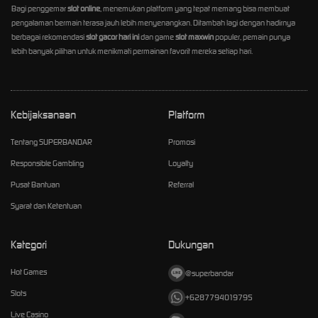
Bagi penggemar
slot online
, menemukan platform yang tepat memang bisa membuat
pengalaman bermain terasa jauh lebih menyenangkan. Ditambah lagi dengan hadirnya
berbagai rekomendasi
slot gacor hari ini
dan game
slot maxwin
populer, pemain punya
lebih banyak pilihan untuk menikmati permainan favorit mereka setiap hari.
Kebijaksanaan
Platform
Tentang SUPERBANDAR
Promosi
Responsible Gambling
Loyalty
Pusat Bantuan
Referral
Syarat dan Ketentuan
Kategori
Dukungan
Hot Games
@superbandar
Slots
+6287794019795
Live Casino