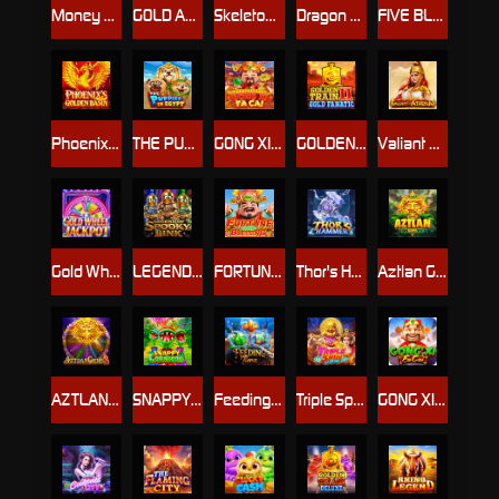
Money Piggies
GOLD AROWANA
Skeleton Thief
Dragon Link Fortune
FIVE BLESSINGS ARRIVE
Phoenix's Golden Basin
THE PUPPIES IN EGYPT
GONG XI FA CAI
GOLDEN TRAIN 2
Valiant of Athena
Gold Wheel Jackpot
LEGEND OF SPOOKY LINK
FORTUNE GOD BLESSING
Thor's Hammer
Aztlan Gems
AZTLAN GEMS2
SNAPPY CARNIVAL
Feeding Time
Triple Spin Xtreme
GONG XI FA CAI