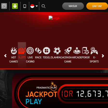
MASUK
DAFTAR
HOT
SLOTS
LIVE
RACE
TOGEL
OLAHRAGA
CRASH
ARCADE
POKER
E-
SABUN
GAMES
CASINO
GAME
SPORTS
AYAM
IDR
12,673,
JACKPOT
PLAY