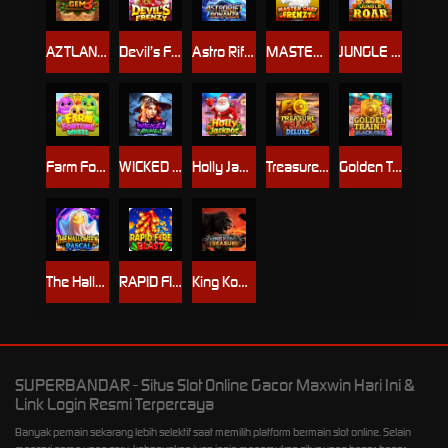
AZTLAN GEMS3
Devil’s Frenzy
Astro Rift Bonanza
MASTER CHEF FRENZY
JUNGLE ROAR
Farm Fortune Wheel
WICKED RICHES
Holly Jackpot
Treasure Train Deluxe
Golden Train Ⅲ: Black Ore
The Halloween Rascal
RAPID FIRE BLAST
King Kong Treasure
SUPERBANDAR - Situs Slot Online Gacor Maxwin Hari Ini &
Link Login Resmi Terpercaya
Banyak pemain sekarang lebih selektif saat memilih platform bermain slot online. Selain