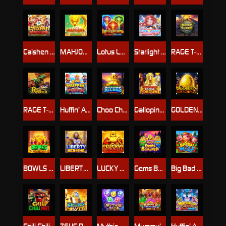
Caishen Mahjong: Triple Luck
MAHJONG BONUS
Lotus Lanterns: Dragon's Fortune
Starlight Princess 2000
RAGE T-REX
RAGE T-REX 2
Huffin’ And Puffin’ Rising
Choo Choo Riches
Galloping Horse Fortune
GOLDEN DRAGON EGG
BOWLS OF FORTUNE
LIBERTY HEROINER
LUCKY BUDDHA
Gems Bonanza
Big Bad Wolf