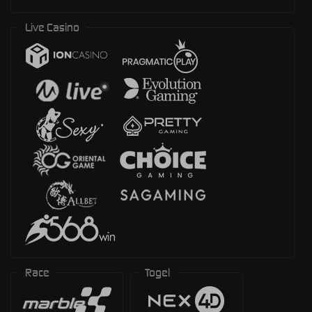
Live Casino
Race
Togel