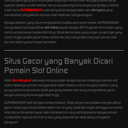
mencari game yang seru, kebanyakan juga ingin menemukan situs yang benar-benar
nyaman dipakai, mudah diakses, dan punya peluang kemenangan yang bagus. Karena
itulah nama
SUPERBANDAR
mulai sering dicari sebagai salah satu
situs gacor
yang
menawarkan pengalaman bermain lebih stabil dan menyenangkan.
Sebagai platform yang fokus menghadirkan kualitas permainan terbaik, SUPERBANDAR
menyediakan berbagai pilihan
slot online
populer dengan RTP tinggi dan fitur modern yang
membuat permainan terasa lebih hidup. Mulai dari tampilan yang ringan, proses login yang
cepat, hingga update game terbaru setiap hari, semuanya dirancang agar pemain bisa
bermain lebih nyaman tanpa hambatan.
Situs Gacor yang Banyak Dicari
Pemain Slot Online
Istilah
situs slot gacor
sekarang memang sudah sangat populer di kalangan pemain slot
online. Biasanya, pemain menggunakan istilah tersebut untuk menyebut platform yang
punya performa permainan stabil, gampang diakses, dan sering menghadirkan game
dengan peluang kemenangan lebih tinggi.
SUPERBANDAR hadir dengan konsep tersebut. Tidak hanya menyediakan banyak pilihan
game, tetapi juga menghadirkan sistem server yang cepat dan ringan sehingga permainan
tetap lancar dimainkan kapan saja. Hal seperti ini cukup penting karena banyak pemain
merasa lebih nyaman bermain di situs yang responsif dan tidak sering mengalami
gangguan.