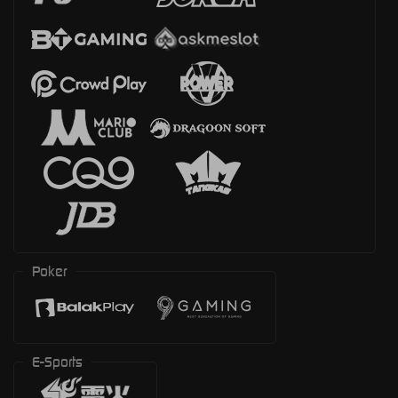
Poker
E-Sports