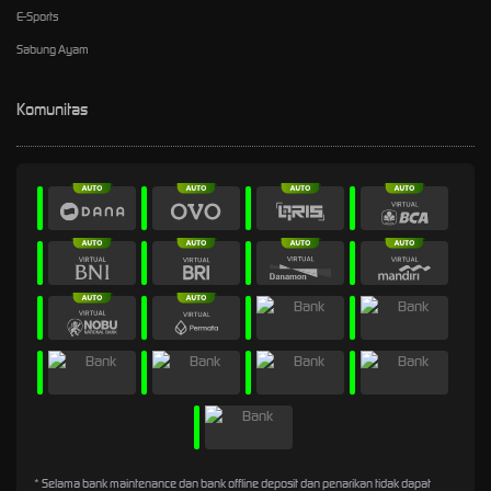
E-Sports
Sabung Ayam
Komunitas
* Selama bank maintenance dan bank offline deposit dan penarikan tidak dapat