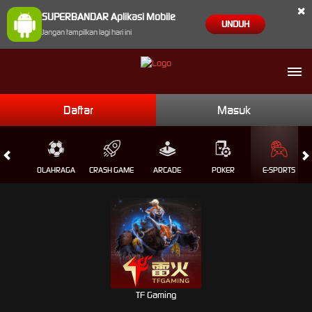
×
SUPERBANDAR Aplikasi Mobile
UNDUH
Jangan tampilkan lagi hari ini
Daftar
Masuk
GEL
OLAHRAGA
CRASH GAME
ARCADE
POKER
E-SPORTS
TF Gaming