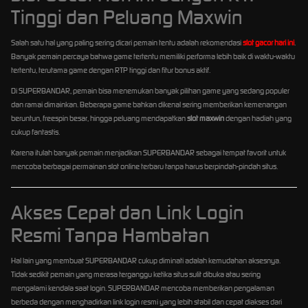
Tinggi dan Peluang Maxwin
Salah satu hal yang paling sering dicari pemain tentu adalah rekomendasi
slot gacor hari ini
.
Banyak pemain percaya bahwa game tertentu memiliki performa lebih baik di waktu-waktu
tertentu, terutama game dengan RTP tinggi dan fitur bonus aktif.
Di SUPERBANDAR, pemain bisa menemukan banyak pilihan game yang sedang populer
dan ramai dimainkan. Beberapa game bahkan dikenal sering memberikan kemenangan
beruntun, freespin besar, hingga peluang mendapatkan
slot maxwin
dengan hadiah yang
cukup fantastis.
Karena itulah banyak pemain menjadikan SUPERBANDAR sebagai tempat favorit untuk
mencoba berbagai permainan slot online terbaru tanpa harus berpindah-pindah situs.
Akses Cepat dan Link Login
Resmi Tanpa Hambatan
Hal lain yang membuat SUPERBANDAR cukup diminati adalah kemudahan aksesnya.
Tidak sedikit pemain yang merasa terganggu ketika situs sulit dibuka atau sering
mengalami kendala saat login. SUPERBANDAR mencoba memberikan pengalaman
berbeda dengan menghadirkan link login resmi yang lebih stabil dan cepat diakses dari