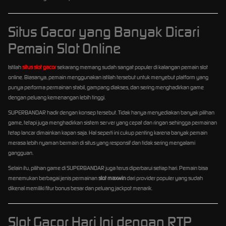
Situs Gacor yang Banyak Dicari
Pemain Slot Online
Istilah
situs slot gacor
sekarang memang sudah sangat populer di kalangan pemain slot
online. Biasanya, pemain menggunakan istilah tersebut untuk menyebut platform yang
punya performa permainan stabil, gampang diakses, dan sering menghadirkan game
dengan peluang kemenangan lebih tinggi.
SUPERBANDAR hadir dengan konsep tersebut. Tidak hanya menyediakan banyak pilihan
game, tetapi juga menghadirkan sistem server yang cepat dan ringan sehingga permainan
tetap lancar dimainkan kapan saja. Hal seperti ini cukup penting karena banyak pemain
merasa lebih nyaman bermain di situs yang responsif dan tidak sering mengalami
gangguan.
Selain itu, pilihan game di SUPERBANDAR juga terus diperbarui setiap hari. Pemain bisa
menemukan berbagai jenis permainan
slot maxwin
dari provider populer yang sudah
dikenal memiliki fitur bonus besar dan peluang jackpot menarik.
Slot Gacor Hari Ini dengan RTP