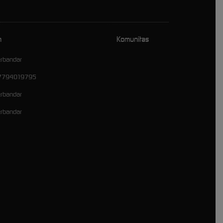
n
Komunitas
rbandar
7794019795
rbandar
rbandar