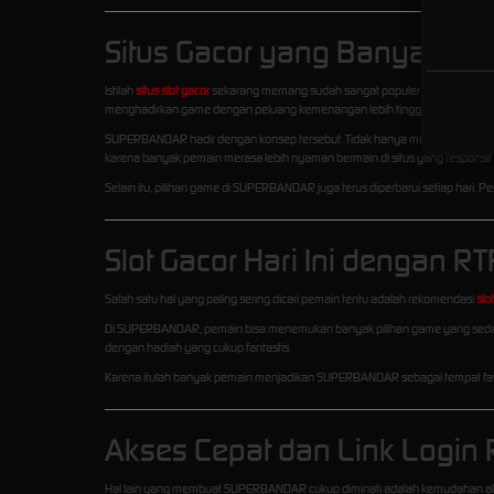
Situs Gacor yang Banyak Dica
Istilah
situs slot gacor
sekarang memang sudah sangat populer di kalangan pema
menghadirkan game dengan peluang kemenangan lebih tinggi.
SUPERBANDAR hadir dengan konsep tersebut. Tidak hanya menyediakan banyak 
karena banyak pemain merasa lebih nyaman bermain di situs yang responsif
Selain itu, pilihan game di SUPERBANDAR juga terus diperbarui setiap hari.
Slot Gacor Hari Ini dengan R
Salah satu hal yang paling sering dicari pemain tentu adalah rekomendasi
slot
Di SUPERBANDAR, pemain bisa menemukan banyak pilihan game yang sedang
dengan hadiah yang cukup fantastis.
Karena itulah banyak pemain menjadikan SUPERBANDAR sebagai tempat favori
Akses Cepat dan Link Login
Hal lain yang membuat SUPERBANDAR cukup diminati adalah kemudahan akse