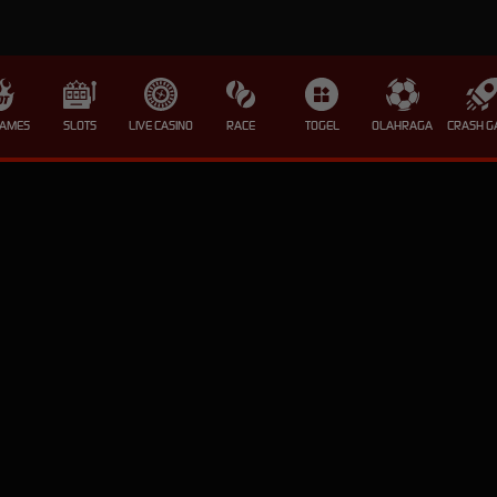
GAMES
SLOTS
LIVE CASINO
RACE
TOGEL
OLAHRAGA
CRASH 