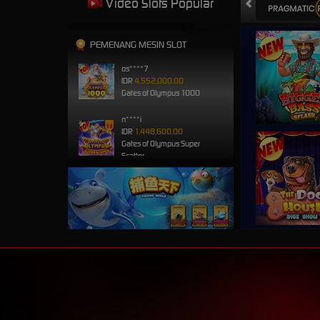
Video Slots Popular
PEMENANG MESIN SLOT
os****7
IDR
4,552,000.00
Gates of Olympus 1000
n****i
IDR
1,448,600.00
Gates of Olympus Super
Scatter
n****i
IDR
1,020,800.00
Gates of Olympus Super
Scatter
os****7
IDR
1,015,000.00
Gates of Olympus 1000
e****5
IDR
887,000.00