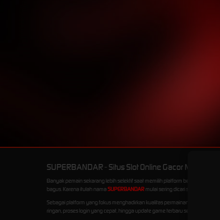
Wild Bandito
nxl****6
IDR
808,200.00
Sweet Bonanza 2500
os****7
IDR
786,000.00
Gates of Olympus 1000
e****5
IDR
752,500.00
Wild Bandito
n****i
IDR
656,000.00
Gates of Olympus Super
Scatter
SUPERBANDAR - Situs Slot Online Gacor Maxwin Har
he****w
IDR
453,250.00
Banyak pemain sekarang lebih selektif saat memilih platform bermain slot
Mahjong Wins Triple Pot
bagus. Karena itulah nama
SUPERBANDAR
mulai sering dicari sebagai salah
Sebagai platform yang fokus menghadirkan kualitas permainan terbaik, S
ringan, proses login yang cepat, hingga update game terbaru setiap hari, 