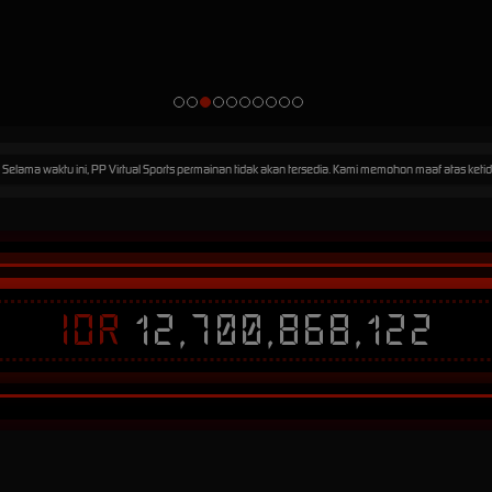
aktu ini, PP Virtual Sports permainan tidak akan tersedia. Kami memohon maaf atas ketidaknya
IDR
12,700,868,122