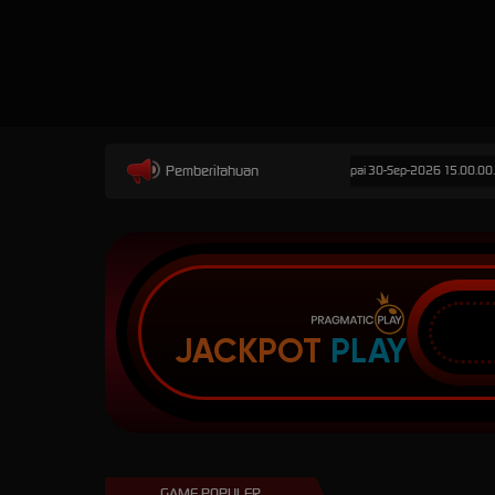
Pemberitahuan
dwal: PP Virtual Sports pada 30-Jun-2026 dari 15.00.00 sampai 30-Sep-2026 15.00.00. Selama w
JACKPOT
PLAY
GAME POPULER