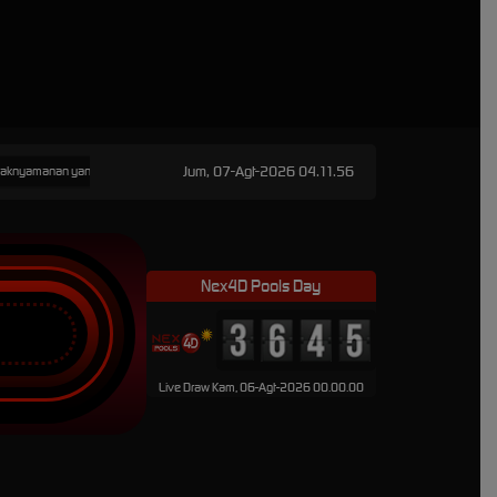
Jum, 07-Agt-2026 04.11.56
manan yang mungkin ditimbulkan.
Pemeliharaan Terjadwal: MarbleX pada 31-Jul-2026 dari 00
Nex4D Pools Day
Live Draw Kam, 06-Agt-2026 00.00.00