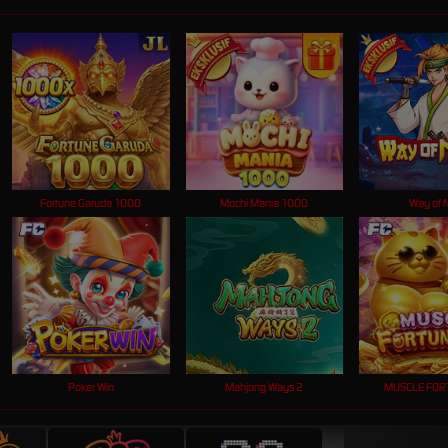
Fortune Garuda 1000
Mochi Mania 1000
Way of N
Poker Win
Mahjong Ways 2
MUSCLE FOR