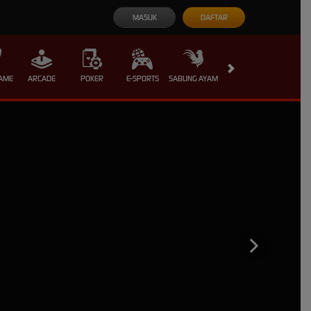
MASUK
DAFTAR
GAME
ARCADE
POKER
E-SPORTS
SABUNG AYAM
PROMOSI