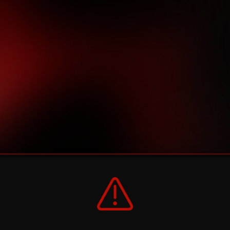
i Ini & Link Login Resmi Terpercaya
 online. Selain mencari game yang seru, kebanyakan juga ingin menemukan situs yang benar-ben
 satu
situs gacor
yang menawarkan pengalaman bermain lebih stabil dan menyenangkan.
UPERBANDAR menyediakan berbagai pilihan
slot online
populer dengan RTP tinggi dan fitur modern y
semuanya dirancang agar pemain bisa bermain lebih nyaman tanpa hambatan.