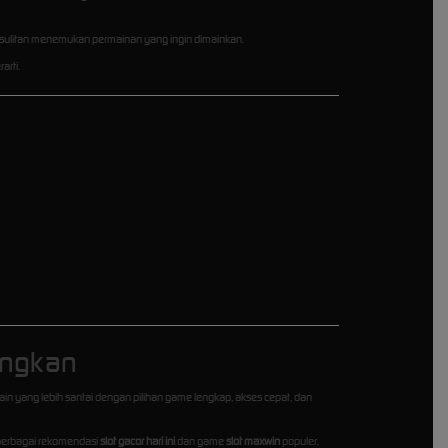
esulitan menemukan permainan yang ingin dimainkan.
rti.
angkan
yang lebih santai dengan pilihan game lengkap, akses cepat, dan
berbagai rekomendasi
slot gacor hari ini
dan game
slot maxwin
populer,