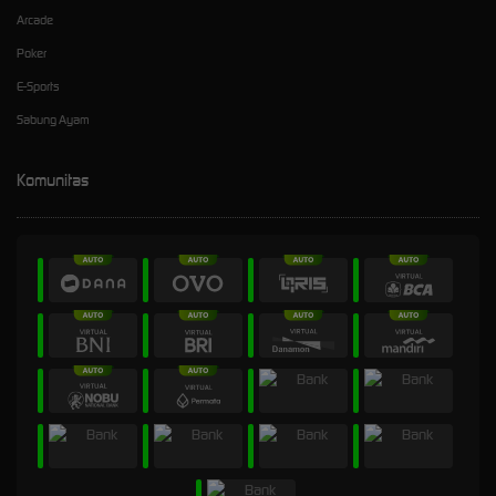
Arcade
Poker
E-Sports
Sabung Ayam
Komunitas