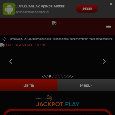
×
SUPERBANDAR Aplikasi Mobile
UNDUH
Jangan tampilkan lagi hari ini
0. Selama waktu ini, CQ9 permainan tidak akan tersedia. Kami memohon maaf atas ketidaknyam
Daftar
Masuk
JACKPOT
PLAY