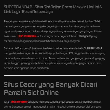
SUPERBANDAR - Situs Slot Online Gacor Maxwin Hari Ini &
Link Login Resmi Terpercaya
Banyak pemain sekarang lebih selektif saat memilih platform bermain slot online. Selain
mencari game yang seru, kebanyakan juga ingin menemukan situs yang benar-benar
nyaman dipakai, mudah diakses, dan punya peluang kemenangan yang bagus. Karena
itulah nama
SUPERBANDAR
mulai sering dicari sebagai salah satu
situs gacor
yang
menawarkan pengalaman bermain lebih stabil dan menyenangkan.
Sebagai platform yang fokus menghadirkan kualitas permainan terbaik, SUPERBANDAR
menyediakan berbagai pilihan
slot online
populer dengan RTP tinggi dan fitur modern yang
membuat permainan terasa lebih hidup. Mulai dari tampilan yang ringan, proses login yang
cepat, hingga update game terbaru setiap hari, semuanya dirancang agar pemain bisa
bermain lebih nyaman tanpa hambatan.
Situs Gacor yang Banyak Dicari
Pemain Slot Online
Istilah
situs slot gacor
sekarang memang sudah sangat populer di kalangan pemain slot
online. Biasanya, pemain menggunakan istilah tersebut untuk menyebut platform yang