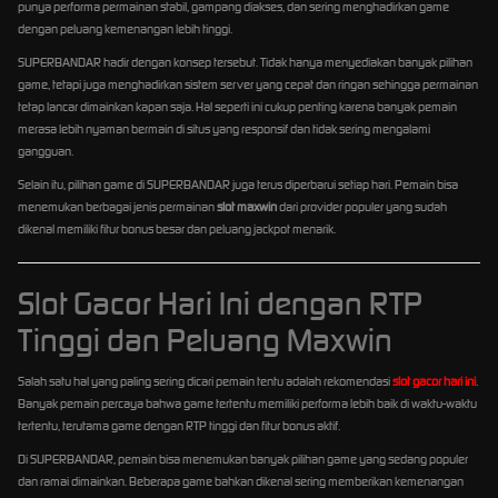
punya performa permainan stabil, gampang diakses, dan sering menghadirkan game
dengan peluang kemenangan lebih tinggi.
SUPERBANDAR hadir dengan konsep tersebut. Tidak hanya menyediakan banyak pilihan
game, tetapi juga menghadirkan sistem server yang cepat dan ringan sehingga permainan
tetap lancar dimainkan kapan saja. Hal seperti ini cukup penting karena banyak pemain
merasa lebih nyaman bermain di situs yang responsif dan tidak sering mengalami
gangguan.
Selain itu, pilihan game di SUPERBANDAR juga terus diperbarui setiap hari. Pemain bisa
menemukan berbagai jenis permainan
slot maxwin
dari provider populer yang sudah
dikenal memiliki fitur bonus besar dan peluang jackpot menarik.
Slot Gacor Hari Ini dengan RTP
Tinggi dan Peluang Maxwin
Salah satu hal yang paling sering dicari pemain tentu adalah rekomendasi
slot gacor hari ini
.
Banyak pemain percaya bahwa game tertentu memiliki performa lebih baik di waktu-waktu
tertentu, terutama game dengan RTP tinggi dan fitur bonus aktif.
Di SUPERBANDAR, pemain bisa menemukan banyak pilihan game yang sedang populer
dan ramai dimainkan. Beberapa game bahkan dikenal sering memberikan kemenangan