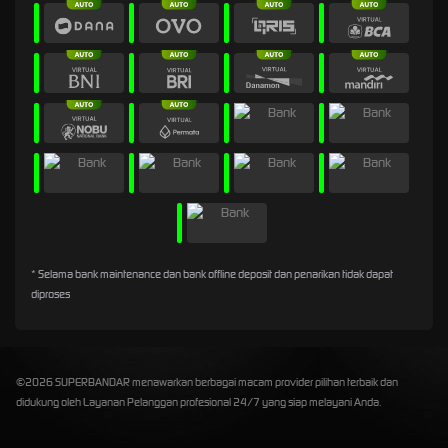
* Selama bank maintenance dan bank offline deposit dan penarikan tidak dapat
diproses
©2026 SUPERBANDAR menawarkan berbagai macam provider pilihan terbaik dan
didukung oleh Layanan Pelanggan profesional 24/7 yang siap melayani Anda.