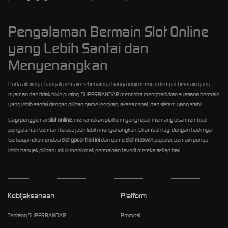
Pengalaman Bermain Slot Online
yang Lebih Santai dan
Menyenangkan
Pada akhirnya, banyak pemain sebenarnya hanya ingin mencari tempat bermain yang
nyaman dan tidak bikin pusing. SUPERBANDAR mencoba menghadirkan suasana bermain
yang lebih santai dengan pilihan game lengkap, akses cepat, dan sistem yang stabil.
Bagi penggemar
slot online
, menemukan platform yang tepat memang bisa membuat
pengalaman bermain terasa jauh lebih menyenangkan. Ditambah lagi dengan hadirnya
berbagai rekomendasi
slot gacor hari ini
dan game
slot maxwin
populer, pemain punya
lebih banyak pilihan untuk menikmati permainan favorit mereka setiap hari.
Kebijaksanaan
Platform
Tentang SUPERBANDAR
Promosi