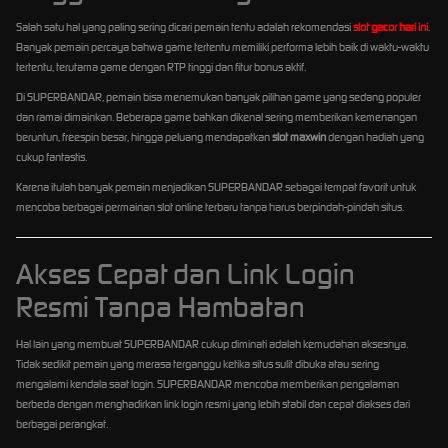
Salah satu hal yang paling sering dicari pemain tentu adalah rekomendasi
slot gacor hari ini
.
Banyak pemain percaya bahwa game tertentu memiliki performa lebih baik di waktu-waktu
tertentu, terutama game dengan RTP tinggi dan fitur bonus aktif.
Di SUPERBANDAR, pemain bisa menemukan banyak pilihan game yang sedang populer
dan ramai dimainkan. Beberapa game bahkan dikenal sering memberikan kemenangan
beruntun, freespin besar, hingga peluang mendapatkan
slot maxwin
dengan hadiah yang
cukup fantastis.
Karena itulah banyak pemain menjadikan SUPERBANDAR sebagai tempat favorit untuk
mencoba berbagai permainan slot online terbaru tanpa harus berpindah-pindah situs.
Akses Cepat dan Link Login
Resmi Tanpa Hambatan
Hal lain yang membuat SUPERBANDAR cukup diminati adalah kemudahan aksesnya.
Tidak sedikit pemain yang merasa terganggu ketika situs sulit dibuka atau sering
mengalami kendala saat login. SUPERBANDAR mencoba memberikan pengalaman
berbeda dengan menghadirkan link login resmi yang lebih stabil dan cepat diakses dari
berbagai perangkat.