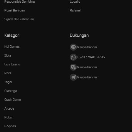
Responsible Gambling
Loyalty
Pusat Bantuan
Referral
Syarat dan Ketentuan
Kategori
Dukungan
Hot Games
@superbandar
Slots
+6287794019795
Live Casino
@superbandar
Race
@superbandar
Togel
Olahraga
Crash Game
Arcade
Poker
E-Sports