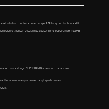
-waktu tertentu, terutama game dengan RTP tinggi dan fitur bonus aktif.
n beruntun, freespin besar, hingga peluang mendapatkan
slot maxwin
ngalami kendala saat login. SUPERBANDAR mencoba memberikan
 kesulitan menemukan permainan yang ingin dimainkan.
rarti.