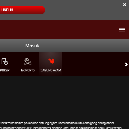
×
UNDUH
Masuk
POKER
E-SPORTS
SABUNG AYAM
rek teratas dalam permainan sabung ayam, kami adalah mitra Anda yang paling dapat
bunglah dengan WS168, berkolaborasi dengan kami, dan memulai jalan menuju kesuksesan