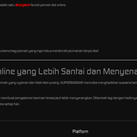
salah satu
situs gacor
favorit pemain slot online:
utama bagi pemain yang ingin fokus menikmati permainan tanpa ribet.
nline yang Lebih Santai dan Menye
rmain yang nyaman dan tidak bikin pusing. SUPERBANDAR mencoba menghadirkan suasana bermai
 membuat pengalaman bermain terasa jauh lebih menyenangkan. Ditambah lagi dengan hadirny
a setiap hari.
Platform