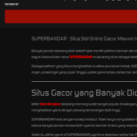
bersama!
SUPERBANDAR - Situs Slot Online Gacor Maxwin Ha
Banyak pemain sekarang lebih selektif saat memilih platform bermain sl
bagus. Karena itulah nama
SUPERBANDAR
mulai sering dicari sebagai sala
Sebagai platform yang fokus menghadirkan kualitas permainan terbaik, 
ringan, proses login yang cepat, hingga update game terbaru setiap hari
Situs Gacor yang Banyak Dic
Istilah
situs slot gacor
sekarang memang sudah sangat populer di kalangan pe
menghadirkan game dengan peluang kemenangan lebih tinggi.
SUPERBANDAR hadir dengan konsep tersebut. Tidak hanya menyediakan banya
karena banyak pemain merasa lebih nyaman bermain di situs yang respons
Selain itu, pilihan game di SUPERBANDAR juga terus diperbarui setiap har