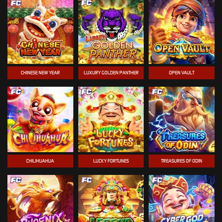
CHINESE NEW YEAR
LUXURY GOLDEN PANTHER
OPEN VAULT
CHILIHUAHUA
LUCKY FORTUNES
TREASURES OF ODIN