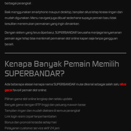
berbagai perangkat.
Baik menggunakan smartphone maupun desktop, tampilan situs tetap terasa ringan dan
mudah digunakan. Menu navigasi juga dibuat sederhana supaya pemain baru tidak
kesulitan menemukan permainan yang ingin dimainkan.
Dengan sistem yang terus diperbarui, SUPERBANDAR berusaha menjaga kenyamanan
pemain agar tetap bisa menikmati permainan slot online kapan saja tanpa gangguan
berarti.
Kenapa Banyak Pemain Memilih
SUPERBANDAR?
Ada beberapa alasan kenapa nama SUPERBANDAR mulai dikenal sebagai salah satu
situs
gacor
favorit pemain slot online:
Pilihan game slot online lengkap dan selalu update
Banyak game dengan RTP tinggi dan peluang maxwin besar
Tampilan ringan dan mudah diakses di semua perangkat
Link login resmi cepat tanpa hambatan
Bonus dan promosi tersedia setiap hari
Pelayanan customer service aktif 24 jam