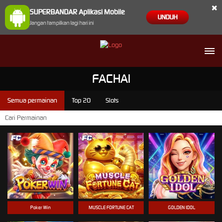
×
SUPERBANDAR Aplikasi Mobile
UNDUH
Jangan tampilkan lagi hari ini
FACHAI
Semua permainan
Top 20
Slots
Poker Win
MUSCLE FORTUNE CAT
GOLDEN IDOL