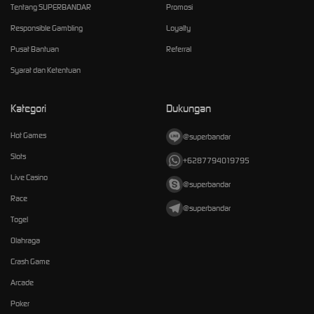
Tentang SUPERBANDAR
Promosi
Responsible Gambling
Loyalty
Pusat Bantuan
Referral
Syarat dan Ketentuan
Kategori
Dukungan
Hot Games
@superbandar
Slots
+6287794019795
Live Casino
@superbandar
Race
@superbandar
Togel
Olahraga
Crash Game
Arcade
Poker