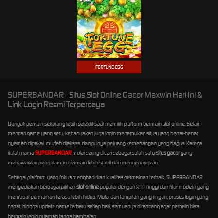
FORTUNE EGG
SUPERBANDAR - Situs Slot Online Gacor Maxwin Hari Ini &
Link Login Resmi Terpercaya
Banyak pemain sekarang lebih selektif saat memilih platform bermain slot online. Selain
mencari game yang seru, kebanyakan juga ingin menemukan situs yang benar-benar
nyaman dipakai, mudah diakses, dan punya peluang kemenangan yang bagus. Karena
itulah nama
SUPERBANDAR
mulai sering dicari sebagai salah satu
situs gacor
yang
menawarkan pengalaman bermain lebih stabil dan menyenangkan.
Sebagai platform yang fokus menghadirkan kualitas permainan terbaik, SUPERBANDAR
menyediakan berbagai pilihan
slot online
populer dengan RTP tinggi dan fitur modern yang
membuat permainan terasa lebih hidup. Mulai dari tampilan yang ringan, proses login yang
cepat, hingga update game terbaru setiap hari, semuanya dirancang agar pemain bisa
bermain lebih nyaman tanpa hambatan.