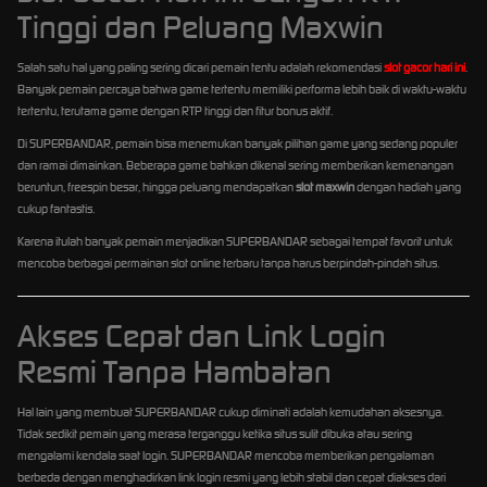
Tinggi dan Peluang Maxwin
Salah satu hal yang paling sering dicari pemain tentu adalah rekomendasi
slot gacor hari ini
.
Banyak pemain percaya bahwa game tertentu memiliki performa lebih baik di waktu-waktu
tertentu, terutama game dengan RTP tinggi dan fitur bonus aktif.
Di SUPERBANDAR, pemain bisa menemukan banyak pilihan game yang sedang populer
dan ramai dimainkan. Beberapa game bahkan dikenal sering memberikan kemenangan
beruntun, freespin besar, hingga peluang mendapatkan
slot maxwin
dengan hadiah yang
cukup fantastis.
Karena itulah banyak pemain menjadikan SUPERBANDAR sebagai tempat favorit untuk
mencoba berbagai permainan slot online terbaru tanpa harus berpindah-pindah situs.
Akses Cepat dan Link Login
Resmi Tanpa Hambatan
Hal lain yang membuat SUPERBANDAR cukup diminati adalah kemudahan aksesnya.
Tidak sedikit pemain yang merasa terganggu ketika situs sulit dibuka atau sering
mengalami kendala saat login. SUPERBANDAR mencoba memberikan pengalaman
berbeda dengan menghadirkan link login resmi yang lebih stabil dan cepat diakses dari