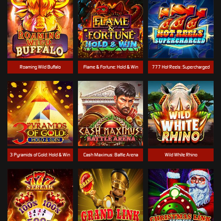
Roaming Wild Buffalo
Flame & Fortune: Hold & Win
777 Hot Reels: Supercharged
3 Pyramids of Gold: Hold & Win
Cash Maximus: Battle Arena
Wild White Rhino