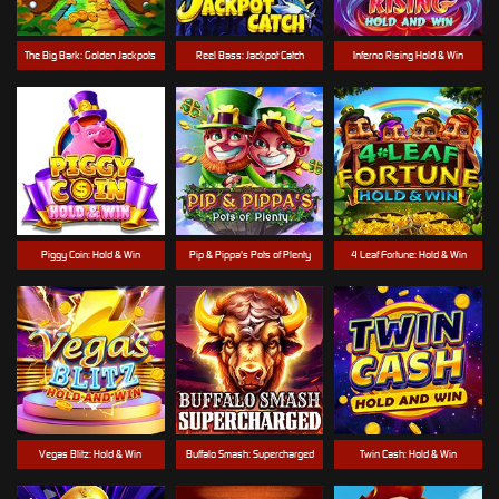
The Big Bark: Golden Jackpots
Reel Bass: Jackpot Catch
Inferno Rising Hold & Win
Piggy Coin: Hold & Win
Pip & Pippa's Pots of Plenty
4 Leaf Fortune: Hold & Win
Vegas Blitz: Hold & Win
Buffalo Smash: Supercharged
Twin Cash: Hold & Win