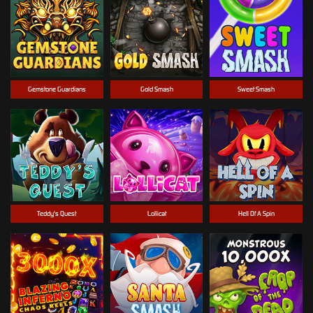
Gemstone Guardians
Gold Smash
Sweet Smash
Teddy's Quest
Lollicat
Hell Of A Spin