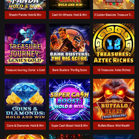
Shaolin Panda: Hold & Win
Cash On Wheels: Hold & Win
3 Golden Baskets: Treasure Tides
Treasure Journey: Genie`s Gold
Bank Busters: The Big Score
12 Treasures: Aztec Riches
Coins & Diamonds: Hold & Win
Super Cash Boost: Hold & Win
Buffalo Blaze: Wild Wealth