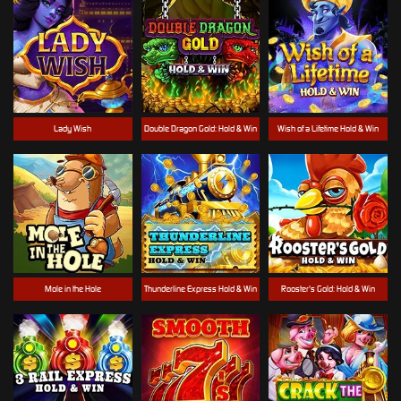
Lady Wish
Double Dragon Gold: Hold & Win
Wish of a Lifetime Hold & Win
Mole in the Hole
Thunderline Express Hold & Win
Rooster's Gold: Hold & Win