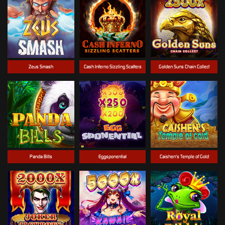
Zeus Smash
Cash Inferno Sizzling Scatters
Golden Suns Chain Collect
Panda Bills
Eggsponential
Caishen's Temple of Gold