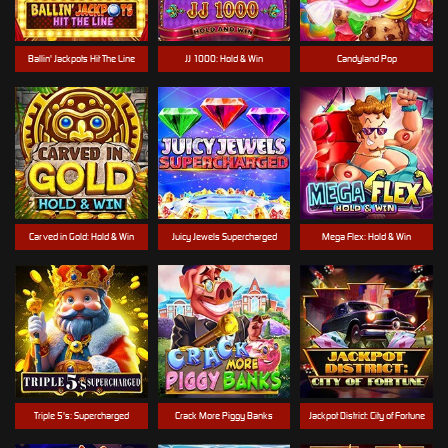
Ballin' Jackpots Hit The Line
JJ 1000: Hold & Win
Candyland Pop
Carved in Gold: Hold & Win
Juicy Jewels Supercharged
Mega Flex: Hold & Win
Triple 5's: Supercharged
Crack More Piggy Banks
Jackpot District: City of Fortune