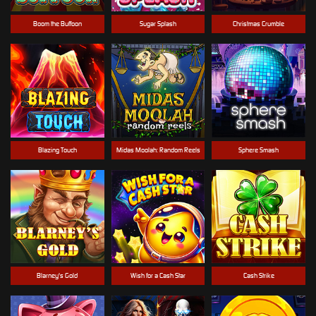
Boom the Buffoon
Sugar Splash
Christmas Crumble
Blazing Touch
Midas Moolah: Random Reels
Sphere Smash
Blarney's Gold
Wish for a Cash Star
Cash Strike