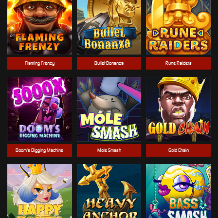
Flaming Frenzy
Bullet Bonanza
Rune Raiders
Doom's Digging Machine
Mole Smash
Gold Chain