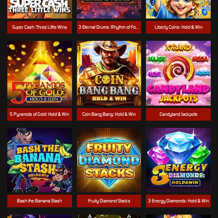
Super Cash: Three Little Wins
3 Eternal Drums: Rhythm of Fortune
Liberty Coins: Hold & Win
5 Pyramids of Gold: Hold & Win
Coin Bang Bang: Hold & Win
Candyland Jackpots
Bash the Banana Stash
Fruity Diamond Stacks
3 Energy Diamonds: Hold & Win