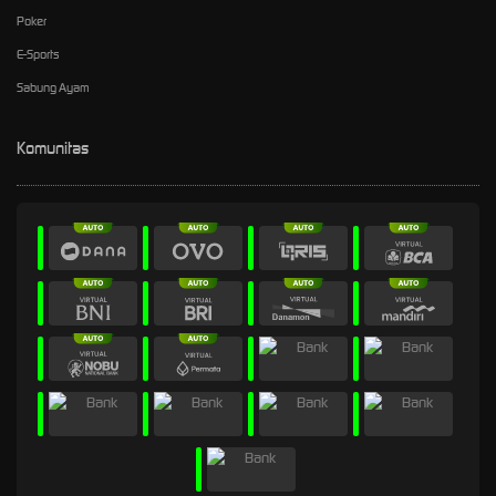
Poker
E-Sports
Sabung Ayam
Komunitas