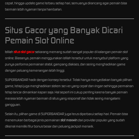
cepat, hingga update game terbaru setiap hari, semuanya dirancang agar pemain bisa
bermain lebih nyaman tanpa hambatan.
Situs Gacor yang Banyak Dicari
Pemain Slot Online
Istilah
situs slot gacor
sekarang memang sudah sangat populer di kalangan pemain slot
online. Biasanya, pemain menggunakan istilah tersebut untuk menyebut platform yang
punya performa permainan stabil, gampang diakses, dan sering menghadirkan game
dengan peluang kemenangan lebih tinggi.
SUPERBANDAR hadir dengan konsep tersebut. Tidak hanya menyediakan banyak pilihan
game, tetapi juga menghadirkan sistem server yang cepat dan ringan sehingga permainan
tetap lancar dimainkan kapan saja. Hal seperti ini cukup penting karena banyak pemain
merasa lebih nyaman bermain di situs yang responsif dan tidak sering mengalami
gangguan.
Selain itu, pilihan game di SUPERBANDAR juga terus diperbarui setiap hari. Pemain bisa
menemukan berbagai jenis permainan
slot maxwin
dari provider populer yang sudah
dikenal memiliki fitur bonus besar dan peluang jackpot menarik.