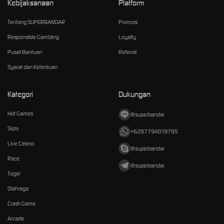
Kebijaksanaan
Platform
Tentang SUPERBANDAR
Promosi
Responsible Gambling
Loyalty
Pusat Bantuan
Referral
Syarat dan Ketentuan
Kategori
Dukungan
Hot Games
@superbandar
Slots
+6287794019795
Live Casino
@superbandar
Race
@superbandar
Togel
Olahraga
Crash Game
Arcade